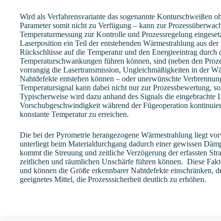
Wird als Verfahrensvariante das sogenannte Konturschweißen o
Parameter somit nicht zu Verfügung – kann zur Prozessüberwach
Temperaturmessung zur Kontrolle und Prozessregelung eingesetz
Laserposition ein Teil der entstehenden Wärmestrahlung aus de
Rückschlüsse auf die Temperatur und den Energieeintrag durch d
Temperaturschwankungen führen können, sind (neben den Prozess
vorrangig die Lasertransmission, Ungleichmäßigkeiten in der Wä
Nahtdefekte entstehen können – oder unerwünschte Verbrennunge
Temperatursignal kann dabei nicht nur zur Prozessbewertung, so
Typischerweise wird dazu anhand des Signals die eingebrachte L
Vorschubgeschwindigkeit während der Fügeoperation kontinuierli
konstante Temperatur zu erreichen.
Die bei der Pyrometrie herangezogene Wärmestrahlung liegt vor
unterliegt beim Materialdurchgang dadurch einer gewissen Däm
kommt die Streuung und zeitliche Verzögerung der erfassten Stra
zeitlichen und räumlichen Unschärfe führen können. Diese Fakto
und können die Größe erkennbarer Nahtdefekte einschränken, den
geeignetes Mittel, die Prozesssicherheit deutlich zu erhöhen.