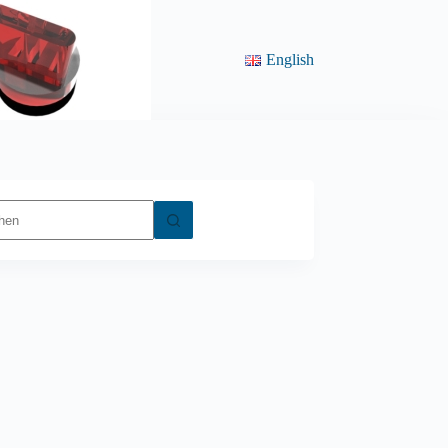
English
ne
bnisse