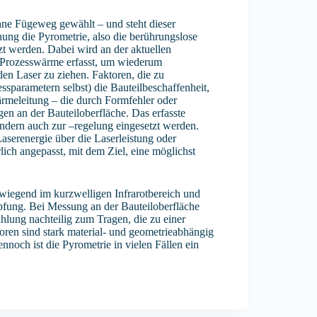
hne Fügeweg gewählt – und steht dieser
ung die Pyrometrie, also die berührungslose
t werden. Dabei wird an der aktuellen
r Prozesswärme erfasst, um wiederum
en Laser zu ziehen. Faktoren, die zu
parametern selbst) die Bauteilbeschaffenheit,
rmeleitung – die durch Formfehler oder
n an der Bauteiloberfläche. Das erfasste
ndern auch zur –regelung eingesetzt werden.
aserenergie über die Laserleistung oder
ch angepasst, mit dem Ziel, eine möglichst
wiegend im kurzwelligen Infrarotbereich und
pfung. Bei Messung an der Bauteiloberfläche
hlung nachteilig zum Tragen, die zu einer
ren sind stark material- und geometrieabhängig
noch ist die Pyrometrie in vielen Fällen ein